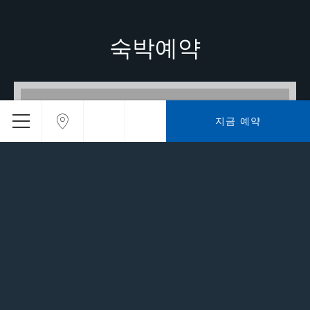
숙박예약
7,864
TWD
보낸 사람
지금 예약
오몽 프렌치 라이트 트래블
지금 예약
자세한 정보