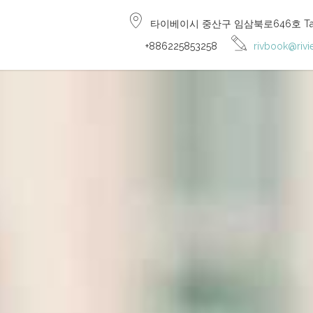
타이베이시 중산구 임삼북로646호 Taiwan
+886225853258
rivbook@rivi