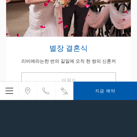
별장 결혼식
리비에라는한 번의 길일에 오직 한 쌍의 신혼커
더 읽기
지금 예약