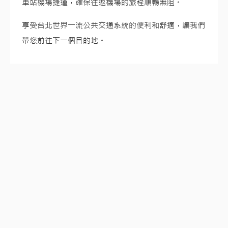
車站機場捷運，確保往返機場的旅程順暢無阻。
享受台北世界一流公共交通系統的便利和舒適，讓我們
帶您前往下一個目的地。