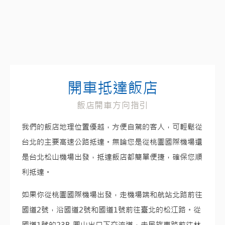
開車抵達飯店
飯店開車方向指引
我們的飯店地理位置優越，方便自駕的客人，可輕鬆從
台北的主要高速公路抵達。無論您是從桃園國際機場還
是台北松山機場出發，抵達飯店都簡單便捷，確保您順
利抵達。
如果你從桃園國際機場出發，走機場端和航站北路前往
國道2號，沿國道2號和國道1號前往臺北的松江路。從
國道1號的23B-圓山出口下交流道，走民族東路前往林