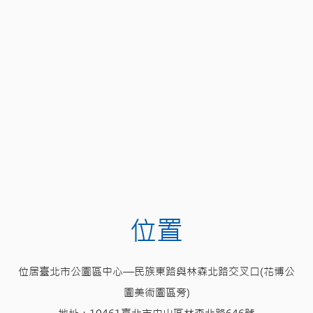
位置
位居臺北市公園區中心—民族東路與林森北路交叉口(花博公
園美術園區旁)