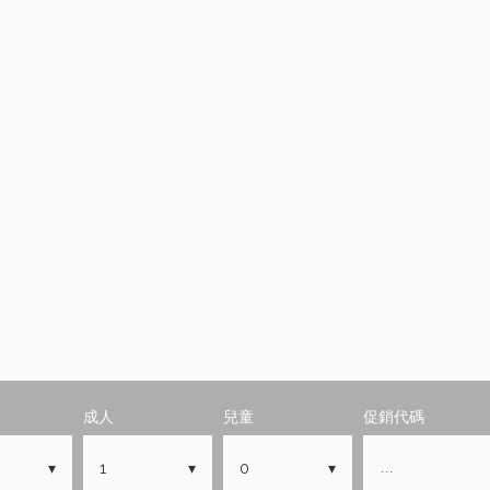
成人
兒童
促銷代碼
1
0