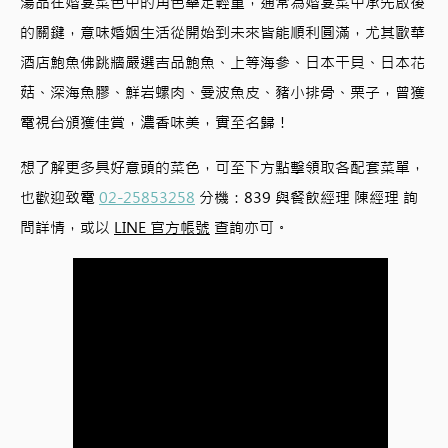
湯品在婚宴菜色中的角色舉足輕重，通常為婚宴菜中承先啟後
的關鍵，意味婚姻生活從開始到未來皆能順利圓滿，尤其歐華
酒店鮑魚佛跳牆嚴選吉品鮑魚、上等海參、日本干貝、日本花
菇、深海魚膠、鮮岩螺肉、曼波魚皮、豬小排骨、栗子，曾獲
電視台頒獲佳賞，濃香味美，實至名歸！
想了解更多具好意頭的菜色，可至下方點擊領取各配套菜單，
也歡迎致電
02-25853258
分機：839 與餐飲經理 陳經理 詢
問詳情，或以
LINE 官方帳號
查詢亦可。