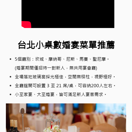
台北小桌數婚宴菜單推薦
5個廳別：坎城、摩納哥、尼斯、馬賽、聖尼摩。
(婚宴期間僅招待一對新人，無共用宴會廳)
全場落地玻璃窗採光極佳，空間無樑柱，視野極好。
全廳筳開可設置 3 至 21 席/桌，可容納200人左右。
小至家宴、大至婚宴，皆可滿足新人宴客需求。