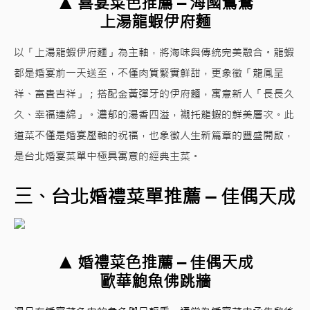
▲ 喜宴菜色推薦 – 海國鴛鴦
上湯龍蝦伊府麵
以「上湯龍蝦伊府麵」為主軸，將海味與傳統完美融合。龍蝦
都是婚宴前一天送至，不僅肉質緊實鮮甜，更象徵「龍鳳呈
祥、富貴吉祥」；搭配金黃彈牙的伊府麵，寓意新人「長長久
久、幸福連綿」。濃郁的湯香四溢，襯托龍蝦的鮮美層次。此
道菜不僅是婚宴壓軸的祝福，也象徵人生新篇章的豐盛開啟，
是台北婚宴菜單中極具寓意的經典主菜。
三、台北婚禮菜單推薦 – 佳偶天成
▲ 婚禮菜色推薦 – 佳偶天成
歐華鮑魚佛跳牆