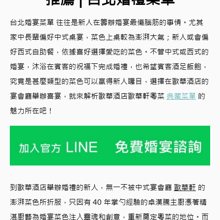
台北婚宴菜單 往往是新人在籌辦婚宴最傷腦筋的事情。尤其
家中長輩偏好中式桌宴，菜色上桌較為澎湃大氣；新人或會偏
好西式自助餐，依據喜好選擇愛吃的菜色。不管中式或西式的
婚宴，沐浴在賓客的祝福下完成婚禮，也希望賓客酒足飯飽，
究竟是甚麼類型的菜色可以贏得新人矚目，選擇在歐華酒店的
宴會廳舉辦喜宴，就來解析歐華酒店歐華軒粵菜
典藏菜單
的
魅力所在吧！
到歐華酒店舉辦婚禮的新人，無一不被中式宴會廳
歐華軒
的
澎湃菜色所折服，只因有 40 年掌勺經驗的卓漢騰主廚憑著精
湛廚藝為婚宴菜色注入靈魂和創意，重新奠定粵菜的地位。而