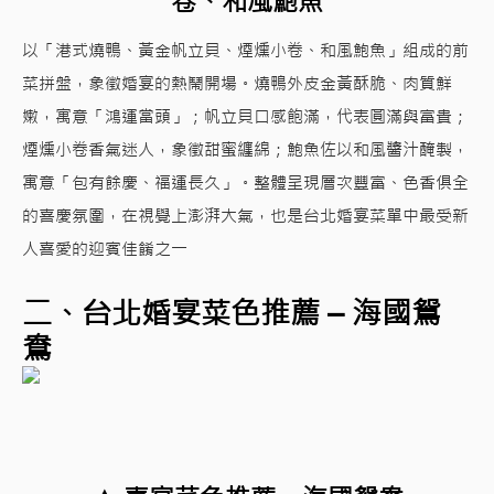
卷、和風鮑魚
以「港式燒鴨、黃金帆立貝、煙燻小卷、和風鮑魚」組成的前
菜拼盤，象徵婚宴的熱鬧開場。燒鴨外皮金黃酥脆、肉質鮮
嫩，寓意「鴻運當頭」；帆立貝口感飽滿，代表圓滿與富貴；
煙燻小卷香氣迷人，象徵甜蜜纏綿；鮑魚佐以和風醬汁醃製，
寓意「包有餘慶、福運長久」。整體呈現層次豐富、色香俱全
的喜慶氛圍，在視覺上澎湃大氣，也是台北婚宴菜單中最受新
人喜愛的迎賓佳餚之一
二、台北婚宴菜色推薦 – 海國鴛
鴦