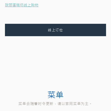
欧丽蛋糕坊线上购物
线上订位
菜单
菜单会随着时令更新，请以官网菜单为主。