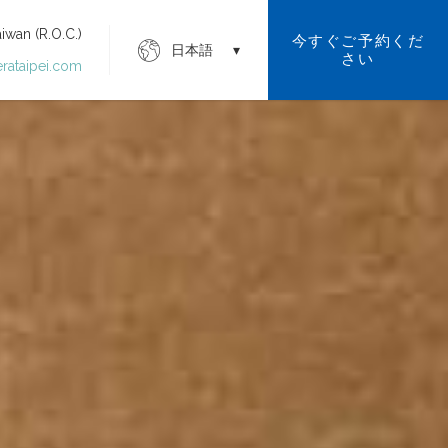
 (R.O.C.)
今すぐご予約くだ
日本語
さい
erataipei.com