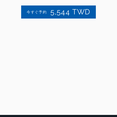
5,544
TWD
今すぐ予約