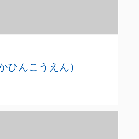
かひんこうえん）