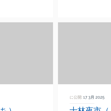
に公開:
17 3月 2025
いち）
士林夜市（