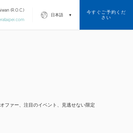
 (R.O.C.)
今すぐご予約くだ
日本語
さい
erataipei.com
オファー、注目のイベント、見逃せない限定