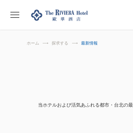
ホーム
探求する
最新情報
当ホテルおよび活気あふれる都市・台北の最