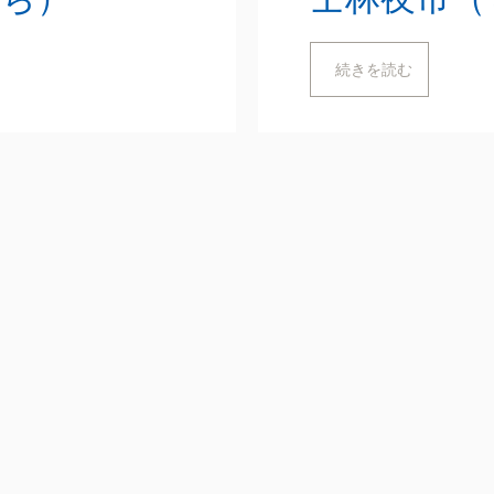
続きを読む