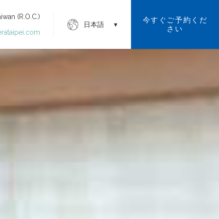
 (R.O.C.)
今すぐご予約くだ
日本語
さい
erataipei.com